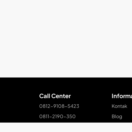
Call Center
Inform
0812-9108-5423
Kontak
0811-2190-350
Blog
Pariwisat