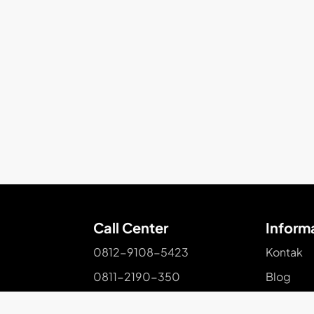
Call Center
Inform
0812-9108-5423
Kontak
0811-2190-350
Blog
Pariwisat